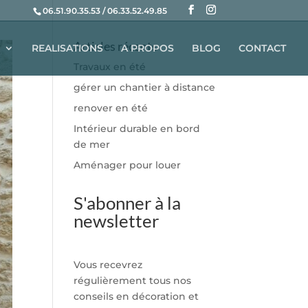
06.51.90.35.53 / 06.33.52.49.85
Articles récents
REALISATIONS
A PROPOS
BLOG
CONTACT
Travaux en été
gérer un chantier à distance
renover en été
Intérieur durable en bord
de mer
Aménager pour louer
S'abonner à la
newsletter
Vous recevrez
régulièrement tous nos
conseils en décoration et