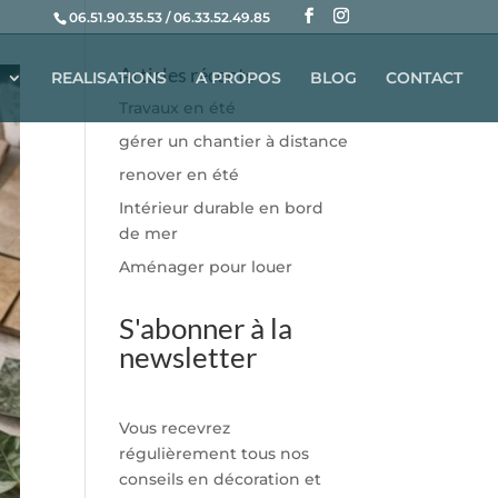
06.51.90.35.53 / 06.33.52.49.85
Articles récents
REALISATIONS
A PROPOS
BLOG
CONTACT
Travaux en été
gérer un chantier à distance
renover en été
Intérieur durable en bord
de mer
Aménager pour louer
S'abonner à la
newsletter
Vous recevrez
régulièrement tous nos
conseils en décoration et